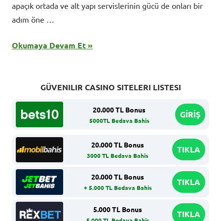
apaçık ortada ve alt yapı servislerinin gücü de onları bir
adım öne …
Okumaya Devam Et
GÜVENILIR CASINO SITELERI LISTESI
20.000 TL Bonus
GİRİŞ
5000TL Bedava Bahis
20.000 TL Bonus
TIKLA
3000 TL Bedava Bahis
20.000 TL Bonus
TIKLA
+ 5.000 TL Bedava Bahis
5.000 TL Bonus
TIKLA
5.000 TL Bedava Bahis