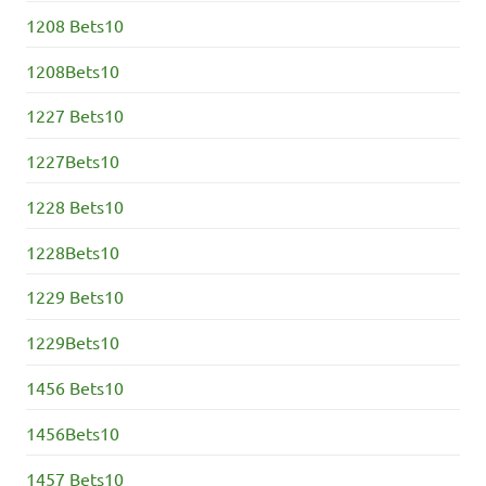
1208 Bets10
1208Bets10
1227 Bets10
1227Bets10
1228 Bets10
1228Bets10
1229 Bets10
1229Bets10
1456 Bets10
1456Bets10
1457 Bets10