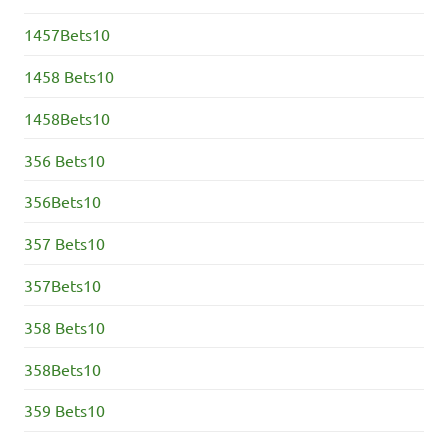
1457Bets10
1458 Bets10
1458Bets10
356 Bets10
356Bets10
357 Bets10
357Bets10
358 Bets10
358Bets10
359 Bets10