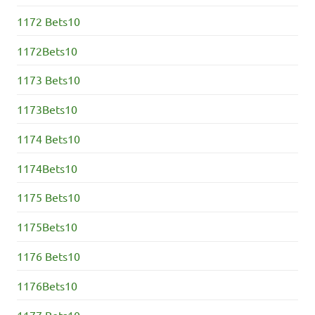
1172 Bets10
1172Bets10
1173 Bets10
1173Bets10
1174 Bets10
1174Bets10
1175 Bets10
1175Bets10
1176 Bets10
1176Bets10
1177 Bets10