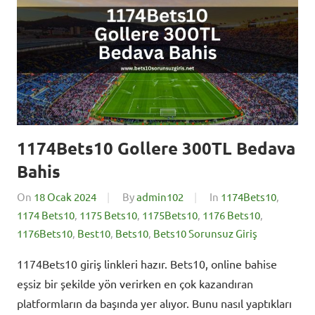
1174Bets10 Gollere 300TL Bedava
Bahis
On
18 Ocak 2024
By
admin102
In
1174Bets10
,
1174 Bets10
,
1175 Bets10
,
1175Bets10
,
1176 Bets10
,
1176Bets10
,
Best10
,
Bets10
,
Bets10 Sorunsuz Giriş
1174Bets10 giriş linkleri hazır. Bets10, online bahise
eşsiz bir şekilde yön verirken en çok kazandıran
platformların da başında yer alıyor. Bunu nasıl yaptıkları