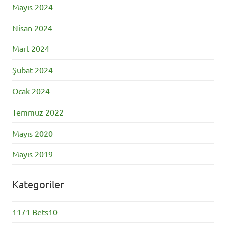
Mayıs 2024
Nisan 2024
Mart 2024
Şubat 2024
Ocak 2024
Temmuz 2022
Mayıs 2020
Mayıs 2019
Kategoriler
1171 Bets10