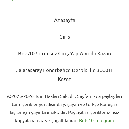
Anasayfa
Giriş
Bets10 Sorunsuz Giriş Yap Anında Kazan
Galatasaray Fenerbahçe Derbisi ile 3000TL
Kazan
@2025-2026 Tüm Hakları Saklıdır. Sayfamızda paylaşılan
tüm içerikler yurtdışında yaşayan ve türkçe konuşan
kişiler için yayınlanmaktadır. Paylaşılan içerikler izinsiz
kopyalanamaz ve çoğaltılamaz.
Bets10 Telegram