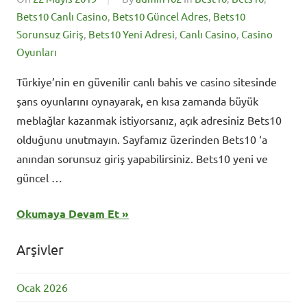
Bets10 Canlı Casino
,
Bets10 Güncel Adres
,
Bets10
Sorunsuz Giriş
,
Bets10 Yeni Adresi
,
Canlı Casino
,
Casino
Oyunları
Türkiye’nin en güvenilir canlı bahis ve casino sitesinde
şans oyunlarını oynayarak, en kısa zamanda büyük
meblağlar kazanmak istiyorsanız, açık adresiniz Bets10
olduğunu unutmayın. Sayfamız üzerinden Bets10 ‘a
anından sorunsuz giriş yapabilirsiniz. Bets10 yeni ve
güncel …
Okumaya Devam Et
Arşivler
Ocak 2026