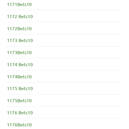
1171Bets10
1172 Bets10
1172Bets10
1173 Bets10
1173Bets10
1174 Bets10
1174Bets10
1175 Bets10
1175Bets10
1176 Bets10
1176Bets10