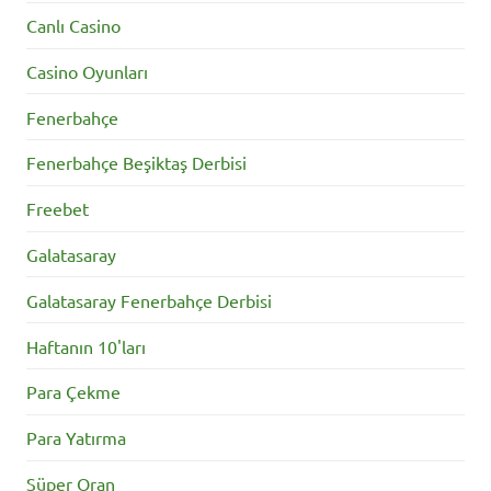
Canlı Casino
Casino Oyunları
Fenerbahçe
Fenerbahçe Beşiktaş Derbisi
Freebet
Galatasaray
Galatasaray Fenerbahçe Derbisi
Haftanın 10'ları
Para Çekme
Para Yatırma
Süper Oran