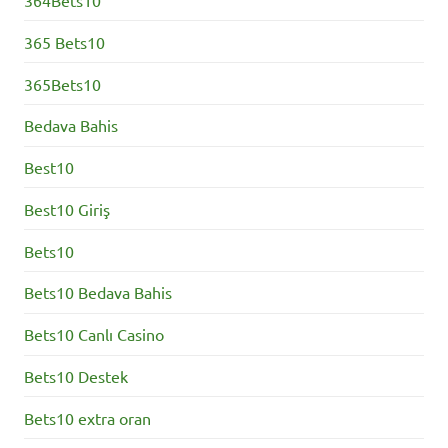
365 Bets10
365Bets10
Bedava Bahis
Best10
Best10 Giriş
Bets10
Bets10 Bedava Bahis
Bets10 Canlı Casino
Bets10 Destek
Bets10 extra oran