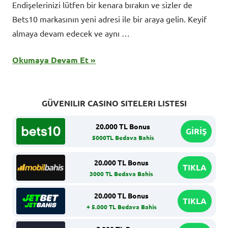
Endişelerinizi lütfen bir kenara bırakın ve sizler de
Bets10 markasının yeni adresi ile bir araya gelin. Keyif
almaya devam edecek ve aynı …
Okumaya Devam Et
GÜVENILIR CASINO SITELERI LISTESI
20.000 TL Bonus
GİRİŞ
5000TL Bedava Bahis
20.000 TL Bonus
TIKLA
3000 TL Bedava Bahis
20.000 TL Bonus
TIKLA
+ 5.000 TL Bedava Bahis