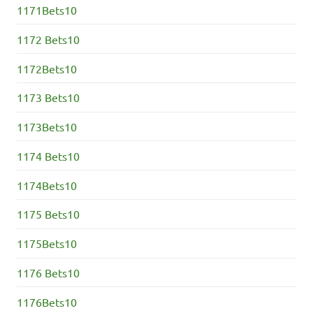
1171Bets10
1172 Bets10
1172Bets10
1173 Bets10
1173Bets10
1174 Bets10
1174Bets10
1175 Bets10
1175Bets10
1176 Bets10
1176Bets10