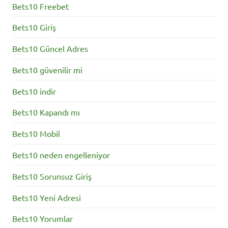
Bets10 Freebet
Bets10 Giriş
Bets10 Güncel Adres
Bets10 güvenilir mi
Bets10 indir
Bets10 Kapandı mı
Bets10 Mobil
Bets10 neden engelleniyor
Bets10 Sorunsuz Giriş
Bets10 Yeni Adresi
Bets10 Yorumlar