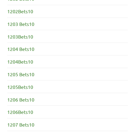
1202Bets10
1203 Bets10
1203Bets10
1204 Bets10
1204Bets10
1205 Bets10
1205Bets10
1206 Bets10
1206Bets10
1207 Bets10