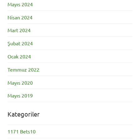
Mayıs 2024
Nisan 2024
Mart 2024
Şubat 2024
Ocak 2024
Temmuz 2022
Mayıs 2020
Mayıs 2019
Kategoriler
1171 Bets10