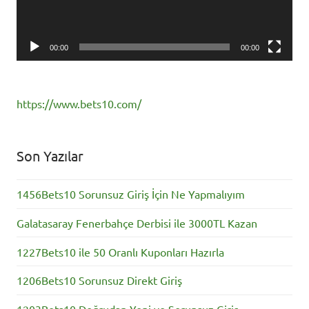
00:00
00:00
https://www.bets10.com/
Son Yazılar
1456Bets10 Sorunsuz Giriş İçin Ne Yapmalıyım
Galatasaray Fenerbahçe Derbisi ile 3000TL Kazan
1227Bets10 ile 50 Oranlı Kuponları Hazırla
1206Bets10 Sorunsuz Direkt Giriş