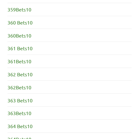
359Bets10
360 Bets10
360Bets10
361 Bets10
361Bets10
362 Bets10
362Bets10
363 Bets10
363Bets10
364 Bets10
364Bets10