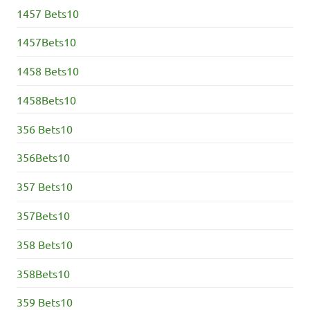
1457 Bets10
1457Bets10
1458 Bets10
1458Bets10
356 Bets10
356Bets10
357 Bets10
357Bets10
358 Bets10
358Bets10
359 Bets10