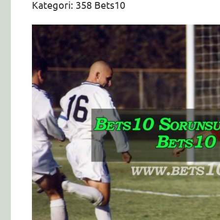
Kategori:
358 Bets10