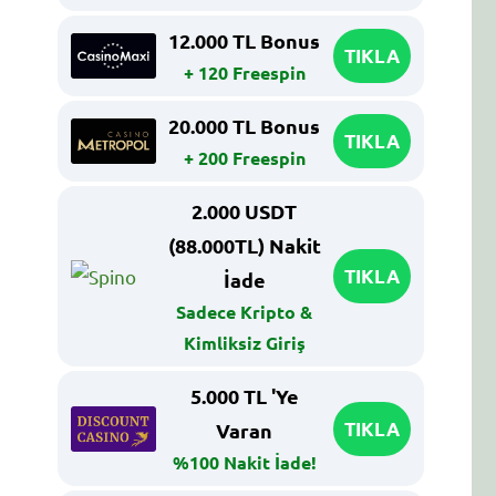
12.000 TL Bonus
TIKLA
+ 120 Freespin
20.000 TL Bonus
TIKLA
+ 200 Freespin
2.000 USDT
(88.000TL) Nakit
TIKLA
İade
Sadece Kripto &
Kimliksiz Giriş
5.000 TL 'Ye
TIKLA
Varan
%100 Nakit İade!