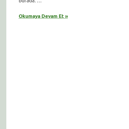
burada. …
Okumaya Devam Et