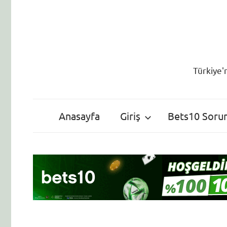
İçeriğe
geç
Türkiye'
Anasayfa
Giriş
Bets10 Sorun